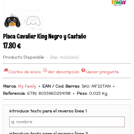
Placa Cavalier King Negro y Castaño
17,80 €
Producto Disponible
-
(Imp. Incluidos)
Costes de envío
Ver descripción
Hacer pregunta
Marca
:
My Family
•
EAN / Cod. Barras
:
SKU: MF22TAN
•
Referencia
:
GTIN: 8055960254798
•
Peso
:
0,025 Kg
introduce texto para el reverso línea 1