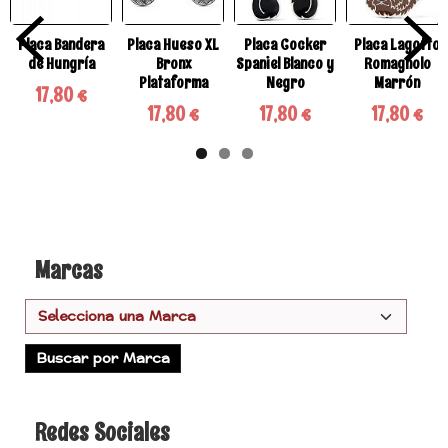
Placa Bandera
Placa Hueso XL
Placa Cocker
Placa Lagotto
de Hungría
Bronx
Spaniel Blanco y
Romagnolo
Plataforma
Negro
Marrón
17,80 €
17,80 €
17,80 €
17,80 €
Marcas
Redes Sociales