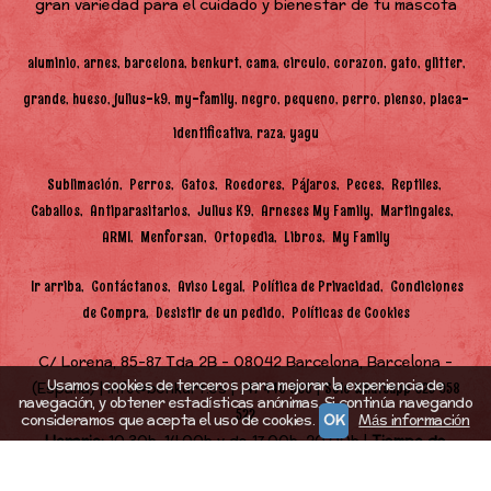
gran variedad para el cuidado y bienestar de tu mascota
aluminio
arnes
barcelona
benkurt
cama
circulo
corazon
gato
glitter
grande
hueso
julius-k9
my-family
negro
pequeno
perro
pienso
placa-
identificativa
raza
yagu
Sublimación
Perros
Gatos
Roedores
Pájaros
Peces
Reptiles
Caballos
Antiparasitarios
Julius K9
Arneses My Family
Martingales
ARMI
Menforsan
Ortopedia
Libros
My Family
Ir arriba
Contáctanos
Aviso Legal
Política de Privacidad
Condiciones
de Compra
Desistir de un pedido
Políticas de Cookies
C/ Lorena, 85-87 Tda 2B - 08042 Barcelona, Barcelona -
Usamos cookies de terceros para mejorar la experiencia de
(España) | info@benkurt.es |
|
747 448 968
Solo Whatsapp 625 058
navegación, y obtener estadísticas anónimas. Si continúa navegando
522
consideramos que acepta el uso de cookies.
OK
Más información
Horario:
10.30h-14.00h y de 17.00h-20.00h |
Tiempo de
Entrega:
48h (en función de stock)