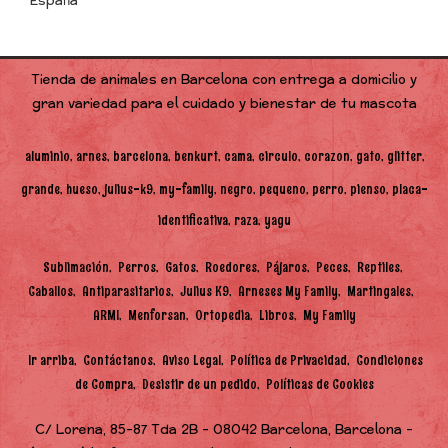
España
Tienda de animales en Barcelona con entrega a domicilio y
gran variedad para el cuidado y bienestar de tu mascota
aluminio
arnes
barcelona
benkurt
cama
circulo
corazon
gato
glitter
grande
hueso
julius-k9
my-family
negro
pequeno
perro
pienso
placa-
identificativa
raza
yagu
Sublimación
Perros
Gatos
Roedores
Pájaros
Peces
Reptiles
Caballos
Antiparasitarios
Julius K9
Arneses My Family
Martingales
ARMI
Menforsan
Ortopedia
Libros
My Family
Ir arriba
Contáctanos
Aviso Legal
Política de Privacidad
Condiciones
de Compra
Desistir de un pedido
Políticas de Cookies
C/ Lorena, 85-87 Tda 2B - 08042 Barcelona, Barcelona -