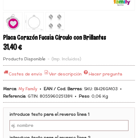
Placa Corazón Fucsia Círculo con Brillantes
31,40 €
Producto Disponible
-
(Imp. Incluidos)
Costes de envío
Ver descripción
Hacer pregunta
Marca
:
My Family
•
EAN / Cod. Barras
:
SKU: BH26GM03
•
Referencia
:
GTIN: 8055960251384
•
Peso
:
0,06 Kg
introduce texto para el reverso línea 1