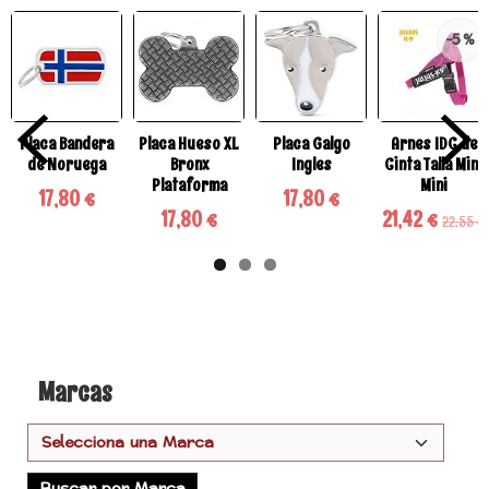
-5 %
Placa Bandera
Placa Hueso XL
Placa Galgo
Arnes IDC de
de Noruega
Bronx
Ingles
Cinta Talla Mini
Plataforma
Mini
17,80 €
17,80 €
17,80 €
21,42 €
22,55 €
Marcas