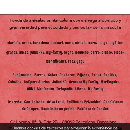
Tienda de animales en Barcelona con entrega a domicilio y
gran variedad para el cuidado y bienestar de tu mascota
aluminio
arnes
barcelona
benkurt
cama
circulo
corazon
gato
glitter
grande
hueso
julius-k9
my-family
negro
pequeno
perro
pienso
placa-
identificativa
raza
yagu
Sublimación
Perros
Gatos
Roedores
Pájaros
Peces
Reptiles
Caballos
Antiparasitarios
Julius K9
Arneses My Family
Martingales
ARMI
Menforsan
Ortopedia
Libros
My Family
Ir arriba
Contáctanos
Aviso Legal
Política de Privacidad
Condiciones
de Compra
Desistir de un pedido
Políticas de Cookies
C/ Lorena, 85-87 Tda 2B - 08042 Barcelona, Barcelona -
Usamos cookies de terceros para mejorar la experiencia de
(España) | info@benkurt.es |
|
747 448 968
Solo Whatsapp 625 058