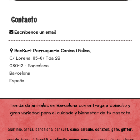
Contacto
Escríbenos un email
BenKurt Perruquería Canina i Felina,
C/ Lorena, 85-87 Tda 2B
08042 - Barcelona
Barcelona
España
Tienda de animales en Barcelona con entrega a domicilio y
gran variedad para el cuidado y bienestar de tu mascota
aluminio
arnes
barcelona
benkurt
cama
circulo
corazon
gato
glitter
grande
hueso
julius-k9
my-family
negro
pequeno
perro
pienso
placa-