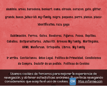
aluminio
arnes
barcelona
benkurt
cama
circulo
corazon
gato
glitter
grande
hueso
julius-k9
my-family
negro
pequeno
perro
pienso
placa-
identificativa
raza
yagu
Sublimación
Perros
Gatos
Roedores
Pájaros
Peces
Reptiles
Caballos
Antiparasitarios
Julius K9
Arneses My Family
Martingales
ARMI
Menforsan
Ortopedia
Libros
My Family
Ir arriba
Contáctanos
Aviso Legal
Política de Privacidad
Condiciones
de Compra
Desistir de un pedido
Políticas de Cookies
Usamos cookies de terceros para mejorar la experiencia de
C/ Lorena, 85-87 Tda 2B - 08042 Barcelona, Barcelona -
navegación, y obtener estadísticas anónimas. Si continúa navegando
(España) | info@benkurt.es |
|
747 448 968
Solo Whatsapp 625 058
consideramos que acepta el uso de cookies.
OK
Más información
522
Horario:
10.30h-14.00h y de 17.00h-20.00h |
Tiempo de
Entrega:
48h (en función de stock)
(*) Precios con Impuestos incluidos