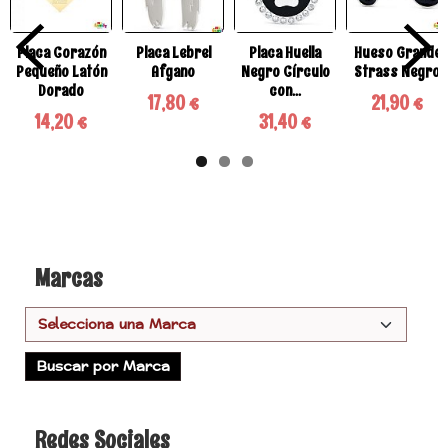
Placa Corazón
Placa Lebrel
Placa Huella
Hueso Grande
Pequeño Latón
Afgano
Negro Círculo
Strass Negro
Dorado
con...
17,80 €
21,90 €
14,20 €
31,40 €
Marcas
Redes Sociales