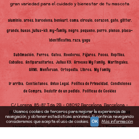
gran variedad para el cuidado y bienestar de tu mascota
aluminio
arnes
barcelona
benkurt
cama
circulo
corazon
gato
glitter
grande
hueso
julius-k9
my-family
negro
pequeno
perro
pienso
placa-
identificativa
raza
yagu
Sublimación
Perros
Gatos
Roedores
Pájaros
Peces
Reptiles
Caballos
Antiparasitarios
Julius K9
Arneses My Family
Martingales
ARMI
Menforsan
Ortopedia
Libros
My Family
Ir arriba
Contáctanos
Aviso Legal
Política de Privacidad
Condiciones
de Compra
Desistir de un pedido
Políticas de Cookies
C/ Lorena, 85-87 Tda 2B - 08042 Barcelona, Barcelona -
Usamos cookies de terceros para mejorar la experiencia de
(España) | info@benkurt.es |
|
747 448 968
Solo Whatsapp 625 058
navegación, y obtener estadísticas anónimas. Si continúa navegando
522
consideramos que acepta el uso de cookies.
OK
Más información
Horario:
10.30h-14.00h y de 17.00h-20.00h |
Tiempo de
Entrega:
48h (en función de stock)