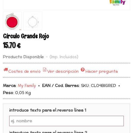
Círculo Grande Rojo
15,70 €
Producto Disponible
-
(Imp. Incluidos)
Costes de envío
Ver descripción
Hacer pregunta
Marca
:
My Family
•
EAN / Cod. Barras
:
SKU: CL04BIGRED
•
Peso
:
0,05 Kg
introduce texto para el reverso línea 1