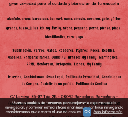
gran variedad para el cuidado y bienestar de tu mascota
aluminio
arnes
barcelona
benkurt
cama
circulo
corazon
gato
glitter
grande
hueso
julius-k9
my-family
negro
pequeno
perro
pienso
placa-
identificativa
raza
yagu
Sublimación
Perros
Gatos
Roedores
Pájaros
Peces
Reptiles
Caballos
Antiparasitarios
Julius K9
Arneses My Family
Martingales
ARMI
Menforsan
Ortopedia
Libros
My Family
Ir arriba
Contáctanos
Aviso Legal
Política de Privacidad
Condiciones
de Compra
Desistir de un pedido
Políticas de Cookies
C/ Lorena, 85-87 Tda 2B - 08042 Barcelona, Barcelona -
Usamos cookies de terceros para mejorar la experiencia de
(España) | info@benkurt.es |
|
747 448 968
Solo Whatsapp 625 058
navegación, y obtener estadísticas anónimas. Si continúa navegando
522
consideramos que acepta el uso de cookies.
OK
Más información
Horario:
10.30h-14.00h y de 17.00h-20.00h |
Tiempo de
Entrega:
48h (en función de stock)