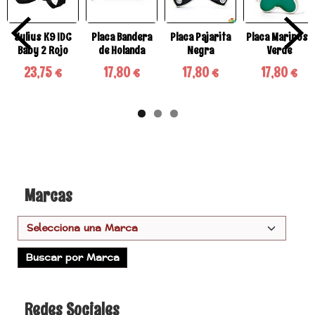
Julius K9 IDC
Placa Bandera
Placa Pajarita
Placa Mariposa
Baby 2 Rojo
de Holanda
Negra
Verde
23,75 €
17,80 €
17,80 €
17,80 €
Marcas
Redes Sociales