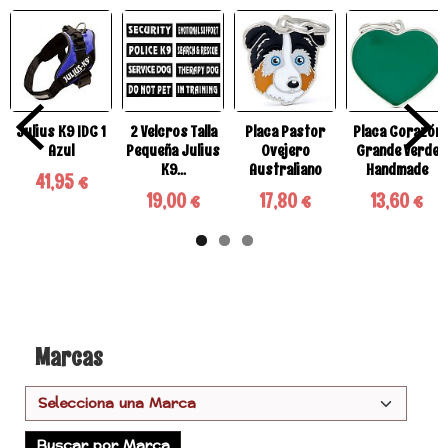
Julius K9 IDC 1
2 Velcros Talla
Placa Pastor
Placa Corazón
Azul
Pequeña Julius
Ovejero
Grande Verde
K9...
Australiano
Handmade
41,95 €
19,00 €
17,80 €
13,60 €
Marcas