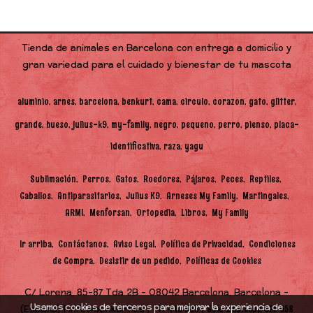
Tienda de animales en Barcelona con entrega a domicilio y
gran variedad para el cuidado y bienestar de tu mascota
aluminio
arnes
barcelona
benkurt
cama
circulo
corazon
gato
glitter
grande
hueso
julius-k9
my-family
negro
pequeno
perro
pienso
placa-
identificativa
raza
yagu
Sublimación
Perros
Gatos
Roedores
Pájaros
Peces
Reptiles
Caballos
Antiparasitarios
Julius K9
Arneses My Family
Martingales
ARMI
Menforsan
Ortopedia
Libros
My Family
Ir arriba
Contáctanos
Aviso Legal
Política de Privacidad
Condiciones
de Compra
Desistir de un pedido
Políticas de Cookies
C/ Lorena, 85-87 Tda 2B - 08042 Barcelona, Barcelona -
Usamos cookies de terceros para mejorar la experiencia de
(España) | info@benkurt.es |
|
747 448 968
Solo Whatsapp 625 058