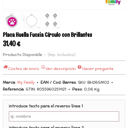
Placa Huella Fucsia Círculo con Brillantes
31,40 €
Producto Disponible
-
(Imp. Incluidos)
Costes de envío
Ver descripción
Hacer pregunta
Marca
:
My Family
•
EAN / Cod. Barras
:
SKU: BH26GM02
•
Referencia
:
GTIN: 8055960251421
•
Peso
:
0,06 Kg
introduce texto para el reverso línea 1