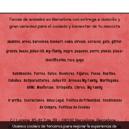
Tienda de animales en Barcelona con entrega a domicilio y
gran variedad para el cuidado y bienestar de tu mascota
aluminio
arnes
barcelona
benkurt
cama
circulo
corazon
gato
glitter
grande
hueso
julius-k9
my-family
negro
pequeno
perro
pienso
placa-
identificativa
raza
yagu
Sublimación
Perros
Gatos
Roedores
Pájaros
Peces
Reptiles
Caballos
Antiparasitarios
Julius K9
Arneses My Family
Martingales
ARMI
Menforsan
Ortopedia
Libros
My Family
Ir arriba
Contáctanos
Aviso Legal
Política de Privacidad
Condiciones
de Compra
Políticas de Cookies
C/ Lorena, 85-87 Tda 2B - 08042 Barcelona, Barcelona -
Usamos cookies de terceros para mejorar la experiencia de
(España) | info@benkurt.es |
|
747 448 968
Solo Whatsapp 625 058