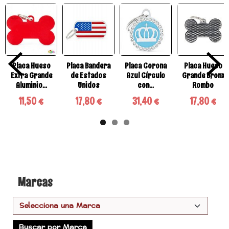
Placa Hueso
Placa Bandera
Placa Corona
Placa Hueso
Extra Grande
de Estados
Azul Círculo
Grande Bronx
Aluminio...
Unidos
con...
Rombo
11,50 €
17,80 €
31,40 €
17,80 €
Marcas