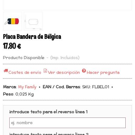
Placa Bandera de Bélgica
17,80 €
Producto Disponible
-
(Imp. Incluidos)
Costes de envío
Ver descripción
Hacer pregunta
Marca
:
My Family
•
EAN / Cod. Barras
:
SKU: FLBEL01
•
Peso
:
0,025 Kg
introduce texto para el reverso línea 1