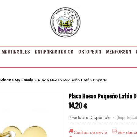
MARTINGALES
ANTIPARASITARIOS
ORTOPEDIA
MENFORSAN
»
Placas My Family
»
Placa Hueso Pequeño Latón Dorado
Placa Hueso Pequeño Latón 
14,20 €
Producto Disponible
-
(Imp. Inclu
Costes de envío
Ver descr