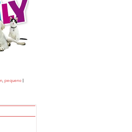
on
pequeno
|