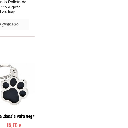
a la Policía de
erro o gato
 de leer.
 grabado.
a Classic Pata Negra
Placa Classic Círculo
Placa Bulldog Fr
Grande Rosa...
Blanco y Negr
15,70 €