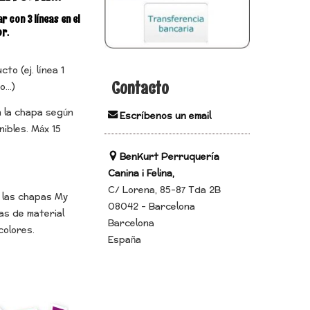
 con 3 líneas en el
or.
to (ej. línea 1
Contacto
...)
n la chapa según
Escríbenos un email
nibles. Máx 15
BenKurt Perruquería
Canina i Felina,
C/ Lorena, 85-87 Tda 2B
n las chapas My
08042 - Barcelona
das de material
Barcelona
colores.
España