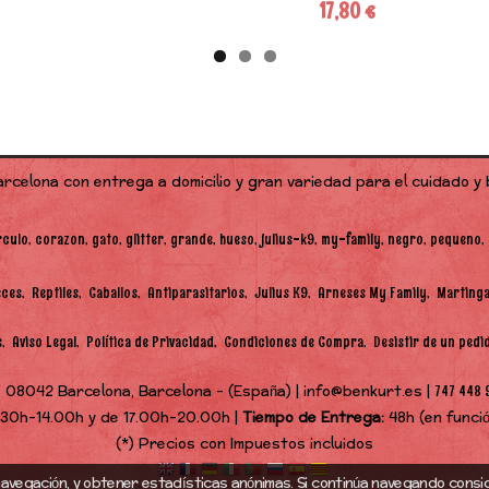
17,80 €
arcelona con entrega a domicilio y gran variedad para el cuidado y
rculo
corazon
gato
glitter
grande
hueso
julius-k9
my-family
negro
pequeno
eces
Reptiles
Caballos
Antiparasitarios
Julius K9
Arneses My Family
Martinga
s
Aviso Legal
Política de Privacidad
Condiciones de Compra
Desistir de un pedi
 08042 Barcelona, Barcelona - (España) | info@benkurt.es |
747 448 
.30h-14.00h y de 17.00h-20.00h |
Tiempo de Entrega:
48h (en funci
(*) Precios con Impuestos incluidos
avegación, y obtener estadísticas anónimas. Si continúa navegando consi