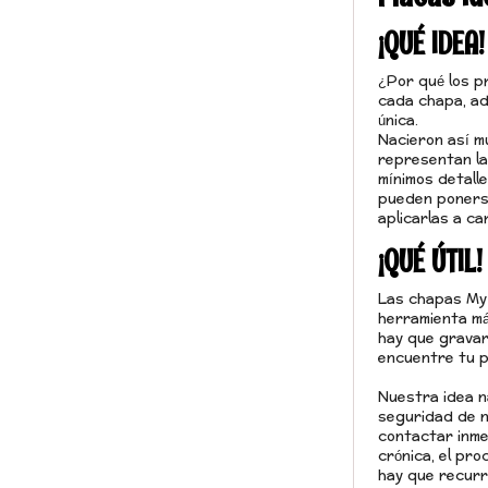
¡QUÉ IDEA!
¿Por qué los p
cada chapa, ade
única.
Nacieron así m
representan la
mínimos detall
pueden ponerse
aplicarlas a ca
¡QUÉ ÚTIL!
Las chapas My 
herramienta má
hay que gravar
encuentre tu p
Nuestra idea n
seguridad de n
contactar inme
crónica, el pr
hay que recurri