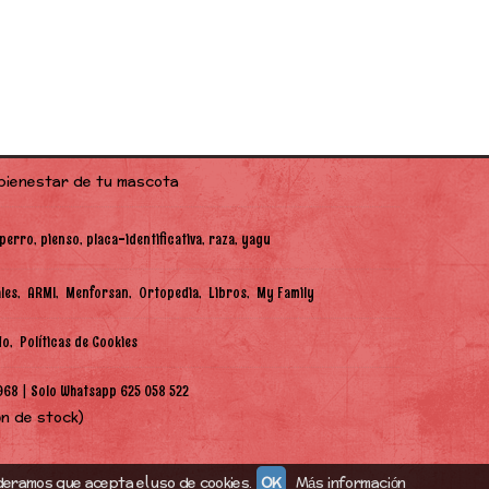
15,70 €
17,80 €
 bienestar de tu mascota
perro
pienso
placa-identificativa
raza
yagu
les
ARMI
Menforsan
Ortopedia
Libros
My Family
do
Políticas de Cookies
|
968
Solo Whatsapp 625 058 522
ón de stock)
deramos que acepta el uso de cookies.
OK
Más información