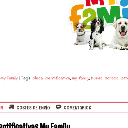
 My Family
|
Tags:
placa-identificativa
my-family
hueso
dorado
lat
ÓN
COSTES DE ENVÍO
COMENTARIOS
entificativas My Family...