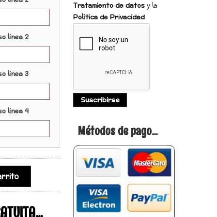
so lÍnea 2
Tratamiento de datos
y la
Política de Privacidad
o línea 2
o línea 3
o línea 4
Métodos de pago...
rrito
TUITA...