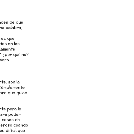
 idea de que
una palabra,
ntes que
das en los
olamente
Y ¿por qué no?
vero.
te: son la
 Simplemente
para que quien
nte para la
para poder
s casos de
oneroso cuando
s difícil que