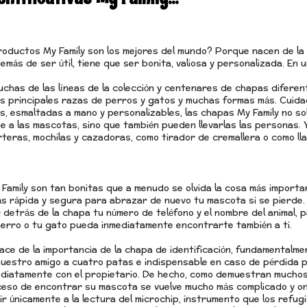
roductos My Family son los mejores del mundo? Porque nacen de la
más de ser útil, tiene que ser bonita, valiosa y personalizada. En 
uchas de las líneas de la colección y centenares de chapas difere
s principales razas de perros y gatos y muchas formas más. Cuida
es, esmaltadas a mano y personalizables, las chapas My Family no s
 a las mascotas, sino que también pueden llevarlas las personas. 
rteras, mochilas y cazadoras, como tirador de cremallera o como lla
Family son tan bonitas que a menudo se olvida la cosa más importan
s rápida y segura para abrazar de nuevo tu mascota si se pierde.
 detrás de la chapa tu número de teléfono y el nombre del animal, 
erro o tu gato pueda inmediatamente encontrarte también a ti.
ace de la importancia de la chapa de identificación, fundamentalme
uestro amigo a cuatro patas e indispensable en caso de pérdida 
diatamente con el propietario. De hecho, como demuestran mucho
oceso de encontrar su mascota se vuelve mucho más complicado y 
r únicamente a la lectura del microchip, instrumento que los refugio