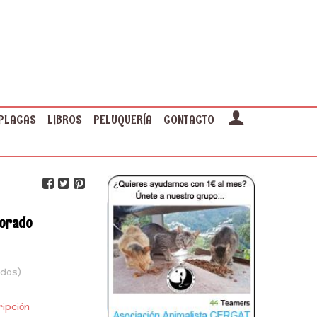
PLACAS
LIBROS
PELUQUERÍA
CONTACTO
Dorado
idos)
ipción