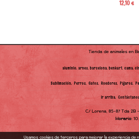
12,10 €
Tienda de animales en B
aluminio
arnes
barcelona
benkurt
cama
ci
Sublimación
Perros
Gatos
Roedores
Pájaros
P
Ir arriba
Contáctano
C/ Lorena, 85-87 Tda 2B -
Horario:
10
Usamos cookies de terceros para mejorar la experiencia de n