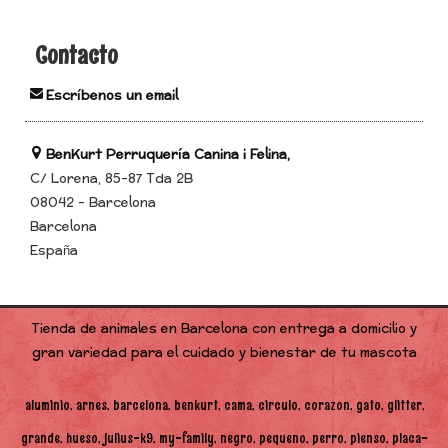
Contacto
Escríbenos un email
BenKurt Perruquería Canina i Felina,
C/ Lorena, 85-87 Tda 2B
08042 - Barcelona
Barcelona
España
Tienda de animales en Barcelona con entrega a domicilio y
gran variedad para el cuidado y bienestar de tu mascota
aluminio
arnes
barcelona
benkurt
cama
circulo
corazon
gato
glitter
grande
hueso
julius-k9
my-family
negro
pequeno
perro
pienso
placa-