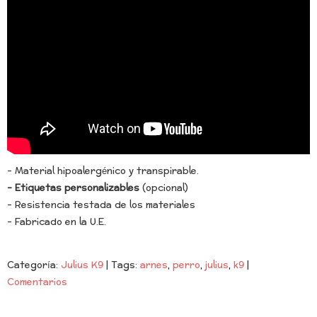
- Material hipoalergénico y transpirable.
- Etiquetas personalizables
(opcional)
- Resistencia testada de los materiales
- Fabricado en la U.E.
Categoría:
Julius K9
|
Tags:
arnes
perro
julius
k9
|
Comentarios