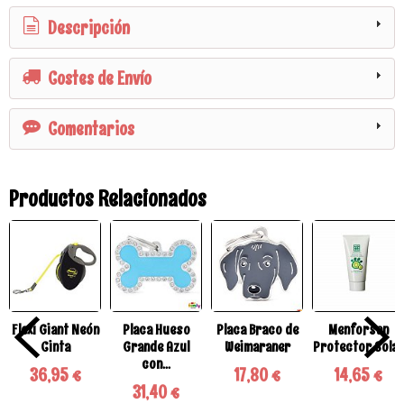
Descripción
Costes de Envío
Comentarios
Productos Relacionados
Flexi Giant Neón
Placa Hueso
Placa Braco de
Menforsan
Cinta
Grande Azul
Weimaraner
Protector Solar
con...
36,95 €
17,80 €
14,65 €
31,40 €