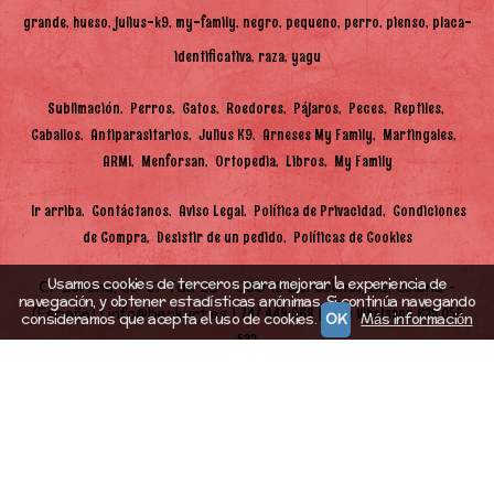
grande
hueso
julius-k9
my-family
negro
pequeno
perro
pienso
placa-
identificativa
raza
yagu
Sublimación
Perros
Gatos
Roedores
Pájaros
Peces
Reptiles
Caballos
Antiparasitarios
Julius K9
Arneses My Family
Martingales
ARMI
Menforsan
Ortopedia
Libros
My Family
Ir arriba
Contáctanos
Aviso Legal
Política de Privacidad
Condiciones
de Compra
Desistir de un pedido
Políticas de Cookies
Usamos cookies de terceros para mejorar la experiencia de
C/ Lorena, 85-87 Tda 2B - 08042 Barcelona, Barcelona -
navegación, y obtener estadísticas anónimas. Si continúa navegando
(España) | info@benkurt.es |
|
747 448 968
Solo Whatsapp 625 058
consideramos que acepta el uso de cookies.
OK
Más información
522
Horario:
10.30h-14.00h y de 17.00h-20.00h |
Tiempo de
Entrega:
48h (en función de stock)
(*) Precios con Impuestos incluidos
BenKurt Perruquería Canina i Felina,
- Copyright © 2026 [22557] - Con la tecnología de