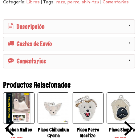
Categoría:
Libros
|
Tags:
raza
perro
shih-tzu
|
Comentarios
Descripción
Costes de Envío
Comentarios
Productos Relacionados
Bichon Maltes
Placa Chihuahua
Placa Perro
Placa Shar Pei
Crema
Mestizo