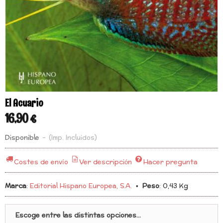
El Acuario
16,90 €
Disponible
-
(Imp. Incluidos)
Costes de envío
Ver descripción
Hacer pregunta
Marca
:
Editorial Hispano Europea, S.A.
•
Peso
:
0,43 Kg
Escoge entre las distintas opciones...