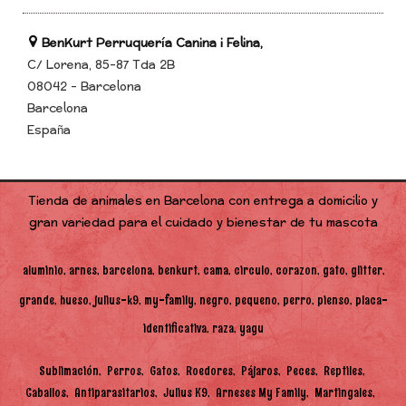
BenKurt Perruquería Canina i Felina,
C/ Lorena, 85-87 Tda 2B
08042 - Barcelona
Barcelona
España
Tienda de animales en Barcelona con entrega a domicilio y
gran variedad para el cuidado y bienestar de tu mascota
aluminio
arnes
barcelona
benkurt
cama
circulo
corazon
gato
glitter
grande
hueso
julius-k9
my-family
negro
pequeno
perro
pienso
placa-
identificativa
raza
yagu
Sublimación
Perros
Gatos
Roedores
Pájaros
Peces
Reptiles
Caballos
Antiparasitarios
Julius K9
Arneses My Family
Martingales