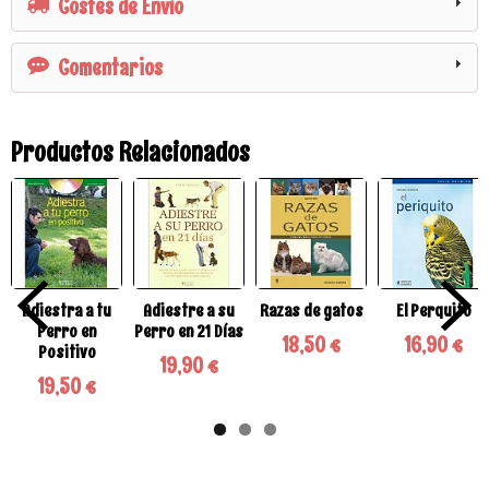
Costes de Envío
Comentarios
Productos Relacionados
Adiestra a tu
Adiestre a su
Razas de gatos
El Perquito
Perro en
Perro en 21 Días
18,50 €
16,90 €
Positivo
19,90 €
19,50 €