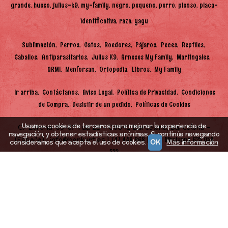
grande
hueso
julius-k9
my-family
negro
pequeno
perro
pienso
placa-
identificativa
raza
yagu
Sublimación
Perros
Gatos
Roedores
Pájaros
Peces
Reptiles
Caballos
Antiparasitarios
Julius K9
Arneses My Family
Martingales
ARMI
Menforsan
Ortopedia
Libros
My Family
Ir arriba
Contáctanos
Aviso Legal
Política de Privacidad
Condiciones
de Compra
Desistir de un pedido
Políticas de Cookies
Usamos cookies de terceros para mejorar la experiencia de
C/ Lorena, 85-87 Tda 2B - 08042 Barcelona, Barcelona -
navegación, y obtener estadísticas anónimas. Si continúa navegando
(España) | info@benkurt.es |
|
747 448 968
Solo Whatsapp 625 058
consideramos que acepta el uso de cookies.
OK
Más información
522
Horario:
10.30h-14.00h y de 17.00h-20.00h |
Tiempo de
Entrega:
48h (en función de stock)
(*) Precios con Impuestos incluidos
BenKurt Perruquería Canina i Felina,
- Copyright © 2026 [22557] - Con la tecnología de