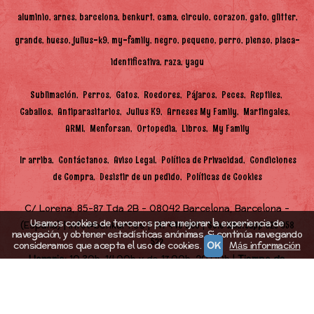
aluminio
arnes
barcelona
benkurt
cama
circulo
corazon
gato
glitter
grande
hueso
julius-k9
my-family
negro
pequeno
perro
pienso
placa-
identificativa
raza
yagu
Sublimación
Perros
Gatos
Roedores
Pájaros
Peces
Reptiles
Caballos
Antiparasitarios
Julius K9
Arneses My Family
Martingales
ARMI
Menforsan
Ortopedia
Libros
My Family
Ir arriba
Contáctanos
Aviso Legal
Política de Privacidad
Condiciones
de Compra
Desistir de un pedido
Políticas de Cookies
C/ Lorena, 85-87 Tda 2B - 08042 Barcelona, Barcelona -
Usamos cookies de terceros para mejorar la experiencia de
(España) | info@benkurt.es |
|
747 448 968
Solo Whatsapp 625 058
navegación, y obtener estadísticas anónimas. Si continúa navegando
522
consideramos que acepta el uso de cookies.
OK
Más información
Horario:
10.30h-14.00h y de 17.00h-20.00h |
Tiempo de
Entrega:
48h (en función de stock)
(*) Precios con Impuestos incluidos