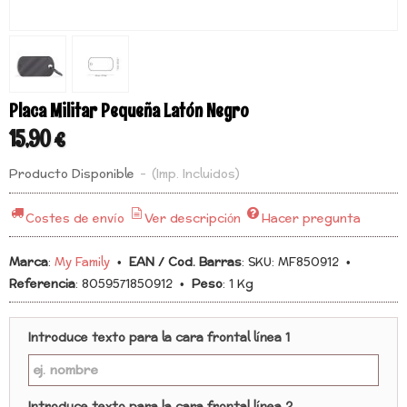
Placa Militar Pequeña Latón Negro
15,90 €
Producto Disponible
-
(Imp. Incluidos)
Costes de envío
Ver descripción
Hacer pregunta
Marca
:
My Family
•
EAN / Cod. Barras
:
SKU: MF850912
•
Referencia
:
8059571850912
•
Peso
:
1 Kg
Introduce texto para la cara frontal línea 1