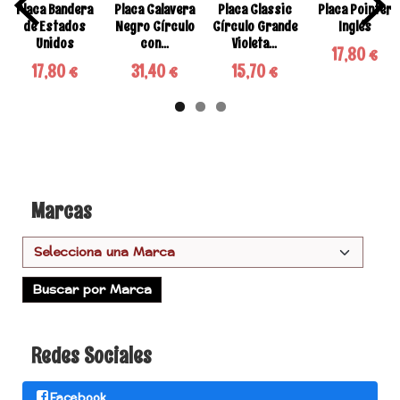
Placa Bandera
Placa Calavera
Placa Classic
Placa Pointer
de Estados
Negro Círculo
Círculo Grande
Inglés
Unidos
con...
Violeta...
17,80 €
17,80 €
31,40 €
15,70 €
Marcas
Redes Sociales
Facebook